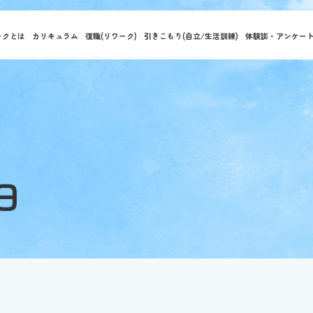
ークとは
カリキュラム
復職(リワーク)
引きこもり(自立/生活訓練)
体験談・アンケー
日