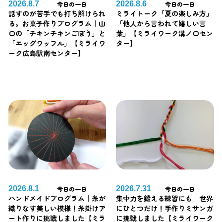
2026.8.7
2026.8.6
今日の一日
今日の一日
話すのが苦手でも打ち解けられ
ミライトーク「夏の楽しみ方」
る。お菓子作りプログラム｜山
「他人から言われて嬉しい言
口の「チキンチキンごぼう」と
葉」【ミライワーク溝ノ口セン
「エッグワッフル」【ミライワ
ター】
ーク広島駅南センター】
2026.8.1
2026.7.31
今日の一日
今日の一日
ハンドメイドプログラム｜糸が
集中力を鍛える練習にも｜世界
織りなす美しい模様！糸掛けア
にひとつだけ！手作りミサンガ
ート作りに挑戦しました【ミラ
に挑戦しました【ミライワーク