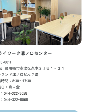
ライワーク溝ノ口センター
3-0011
奈川県川崎市高津区久本３丁目１－３１
ーランド溝ノ口ビル７階
時間：8:30〜17:30
業日：月～金
L：
044-322-8058
：044ｰ322ｰ8068