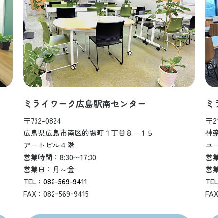
ミライワーク広島駅南センター
ミ
〒732-0824
〒21
広島県広島市南区的場町１丁目８−１５
神
アートビル４階
ユ
営業時間：8:30〜17:30
営業
営業日：月～金
営
TEL：
082-569-9411
TE
FAX：082ｰ569ｰ9415
FAX